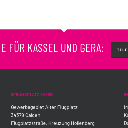
NE FÜR KASSEL UND GERA:
TELE
SPRUNGPLATZ KASSEL
I
Gewerbegebiet Alter Flugplatz
I
34379 Calden
K
Flugplatzstraße, Kreuzung Hollenberg
D