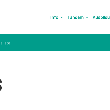
Info
Tandem
Ausbild
sliste
S