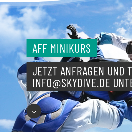
AFF MINIKURS
JETZT ANFRAGEN UND T
INFO@SKYDIVE.DE UNT