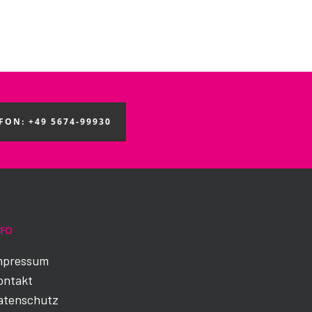
FON: +49 5674-99930
NFO
mpressum
ontakt
atenschutz